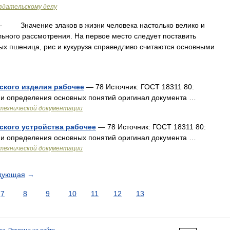
здательскому делу
 Значение злаков в жизни человека настолько велико и
льного рассмотрения. На первое место следует поставить
рых пшеница, рис и кукуруза справедливо считаются основными
ского изделия рабочее
— 78 Источник: ГОСТ 18311 80:
 и определения основных понятий оригинал документа …
технической документации
ского устройства рабочее
— 78 Источник: ГОСТ 18311 80:
 и определения основных понятий оригинал документа …
технической документации
дующая
→
7
8
9
10
11
12
13