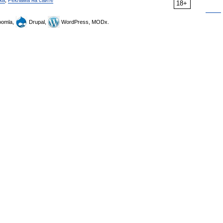
ка
,
Реклама на сайте
18+
omla,
Drupal,
WordPress, MODx.