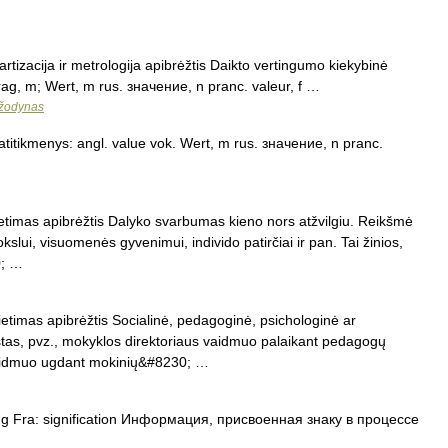
rtizacija ir metrologija apibrėžtis Daikto vertingumo kiekybinė
trag, m; Wert, m rus. значение, n pranc. valeur, f …
 žodynas
 atitikmenys: angl. value vok. Wert, m rus. значение, n pranc.
ietimas apibrėžtis Dalyko svarbumas kieno nors atžvilgiu. Reikšmė
kslui, visuomenės gyvenimui, individo patirčiai ir pan. Tai žinios,
0; …
etimas apibrėžtis Socialinė, pedagoginė, psichologinė ar
tas, pvz., mokyklos direktoriaus vaidmuo palaikant pedagogų
aidmuo ugdant mokinių&#8230; …
 Fra: signification Информация, присвоенная знаку в процессе