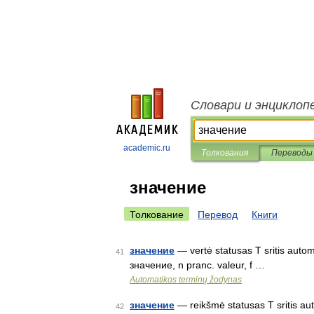
Словари и энциклоп
academic.ru
Толкования
Переводы
значение
Толкование
Перевод
Книги
значение
— vertė statusas T sritis autom
41
значение, n pranc. valeur, f …
Automatikos terminų žodynas
значение
— reikšmė statusas T sritis au
42