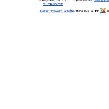
© Академик, 2000-2026
Обратная связь:
Техподдерж
👣 Путешествия
Экспорт словарей на сайты
, сделанные на PHP,
Jo