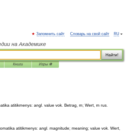
Запомнить сайт
Словарь на свой сайт
RU
едии на Академике
Найти!
Книги
Игры ⚽
atika atitikmenys: angl. value vok. Betrag, m; Wert, m rus.
tomatika atitikmenys: angl. magnitude; meaning; value vok. Wert,