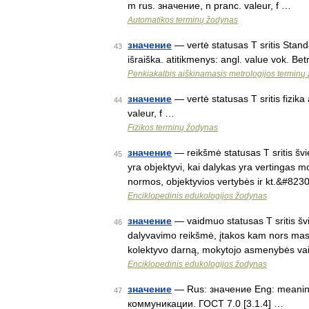
m rus. значение, n pranc. valeur, f …
Automatikos terminų žodynas
значение
— vertė statusas T sritis Standa
43
išraiška. atitikmenys: angl. value vok. Be
Penkiakalbis aiškinamasis metrologijos terminų
значение
— vertė statusas T sritis fizika
44
valeur, f …
Fizikos terminų žodynas
значение
— reikšmė statusas T sritis šv
45
yra objektyvi, kai dalykas yra vertingas mo
normos, objektyvios vertybės ir kt.&#823
Enciklopedinis edukologijos žodynas
значение
— vaidmuo statusas T sritis švi
46
dalyvavimo reikšmė, įtakos kam nors mas
kolektyvo darną, mokytojo asmenybės v
Enciklopedinis edukologijos žodynas
значение
— Rus: значение Eng: meaning
47
коммуникации. ГОСТ 7.0 [3.1.4] …